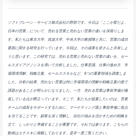
ソフトブレーン・サービス株式会社の野部です。今日は「ここが変だよ、
日本の営業」について、売れる営業と売れない営業の違いを深堀りしま
す。私たちは東京大学、筑波大学、中央大学の教授陣と共に、営業の成功
要因に関する研究を行っています。今回は、その成果を皆さんと共有しよ
うと思います。この研究では、売れる営業と売れない営業の違いを、セー
ルスダイアグノシスを用いて分析しました。仕事意識、仕事の進め方、市
場環境理解、戦略立案、セールススキルなど、8つの重要領域を調査しま
した。分析の結果、売れない営業は特に市場環境の理解や戦略立案の面で
課題があることが明らかになりました。一方、売れる営業は事前準備が徹
底している点が際立っています。そこで、私たちが提案したいのは、営業
チームの成長をサポートするために、マーケティング面と事前準備に焦点
を当てることです。顧客を深く理解し、自社の強みを活かすための戦略を
立て、しっかりと準備することが重要です。それでは参ります。こちらの
動画はエナスキに掲載しております。是非一度ご覧ください。