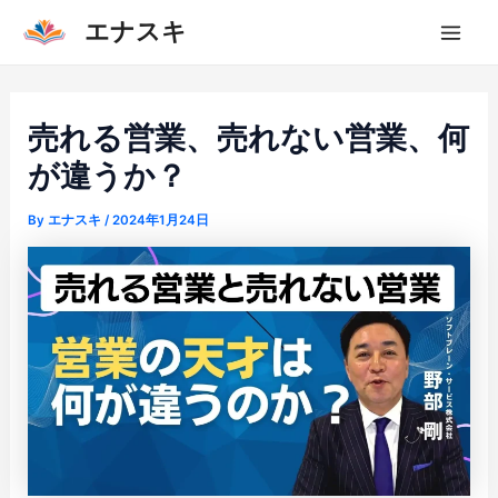
内
エナスキ
容
Mai
を
Men
ス
キ
売れる営業、売れない営業、何
ッ
が違うか？
プ
By
エナスキ
/
2024年1月24日