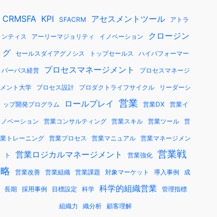
CRMSFA
KPI
アセスメントツール
SFACRM
アトラ
クロージン
ンティス
アーリーマジョリティ
イノベーション
グ
セールスダイアグノシス
トップセールス
ハイパフォーマー
プロセスマネージメント
パーパス経営
プロセスマネージ
メント大学
プロセス設計
プロダクトライフサイクル
リーダーシ
営業
ロールプレイ
ップ開発プログラム
営業DX
営業イ
ノベーション
営業コンサルティング
営業スキル
営業ツール
営
業トレーニング
営業プロセス
営業マニュアル
営業マネージメン
営業戦
営業ロジカルマネージメント
ト
営業強化
略
営業改善
営業組織
営業課題
対象マーケット
導入事例
成
科学的組織営業
長期
採用事例
目標設定
科学
管理指標
組織力
織分析
顧客理解