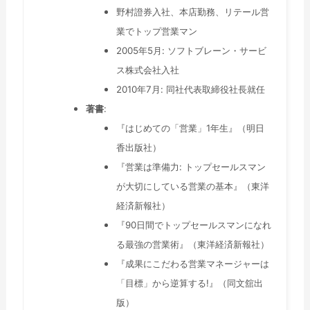
野村證券入社、本店勤務、リテール営
業でトップ営業マン
2005年5月: ソフトブレーン・サービ
ス株式会社入社
2010年7月: 同社代表取締役社長就任
著書
:
『はじめての「営業」1年生』（明日
香出版社）
『営業は準備力: トップセールスマン
が大切にしている営業の基本』（東洋
経済新報社）
『90日間でトップセールスマンになれ
る最強の営業術』（東洋経済新報社）
『成果にこだわる営業マネージャーは
「目標」から逆算する!』（同文舘出
版）