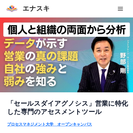
内
エナスキ
容
Mai
を
Men
ス
キ
ッ
プ
「セールスダイアグノシス」営業に特化
した専門のアセスメントツール
プロセスマネジメント大学 オープンキャンパス