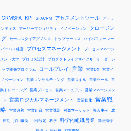
CRMSFA
KPI
アセスメントツール
SFACRM
アトラ
クロージン
ンティス
アーリーマジョリティ
イノベーション
グ
セールスダイアグノシス
トップセールス
ハイパフォーマー
プロセスマネージメント
パーパス経営
プロセスマネージ
メント大学
プロセス設計
プロダクトライフサイクル
リーダーシ
営業
ロールプレイ
ップ開発プログラム
営業DX
営業イ
ノベーション
営業コンサルティング
営業スキル
営業ツール
営
業トレーニング
営業プロセス
営業マニュアル
営業マネージメン
営業戦
営業ロジカルマネージメント
ト
営業強化
略
営業改善
営業組織
営業課題
対象マーケット
導入事例
成
科学的組織営業
長期
採用事例
目標設定
科学
管理指標
組織力
織分析
顧客理解