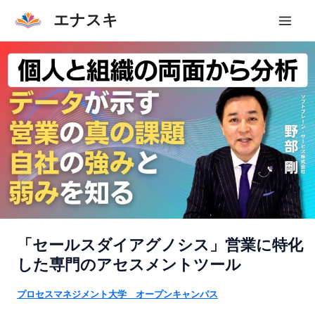
内
エナスキ
容
Mai
を
Men
ス
キ
ッ
プ
「セールスダイアグノシス」営業に特化
した専門のアセスメントツール
プロセスマネジメント大学 オープンキャンパス