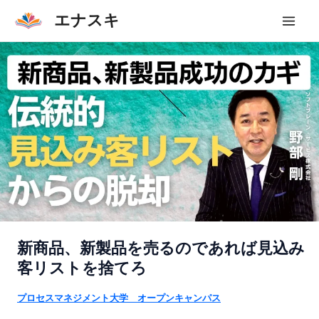
内
エナスキ
容
Mai
を
Men
ス
キ
ッ
プ
新商品、新製品を売るのであれば見込み
客リストを捨てろ
プロセスマネジメント大学 オープンキャンパス