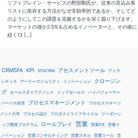
ソフトブレイン・サービスの野部剛氏が、従来の見込み客
リストに依存する方法がなぜ非効率的であるか、そしてど
のようにしてこの課題を克服するかを深く掘り下げます。
マーケットの僅か2.5%を占めるイノベーターと、その後に
続く13 […]
CRMSFA
KPI
アセスメントツール
SFACRM
アトラ
クロージン
ンティス
アーリーマジョリティ
イノベーション
グ
セールスダイアグノシス
トップセールス
ハイパフォーマー
プロセスマネージメント
パーパス経営
プロセスマネージ
メント大学
プロセス設計
プロダクトライフサイクル
リーダーシ
営業
ロールプレイ
ップ開発プログラム
営業DX
営業イ
ノベーション
営業コンサルティング
営業スキル
営業ツール
営