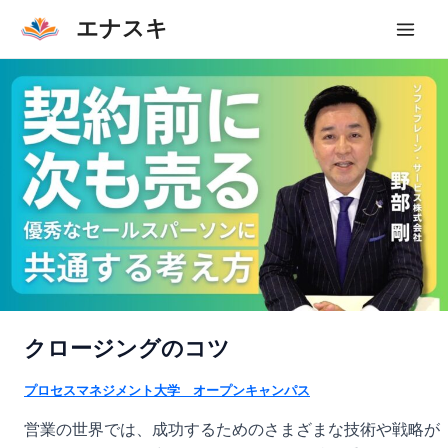
内
エナスキ
容
Mai
を
Men
ス
キ
ッ
プ
クロージングのコツ
プロセスマネジメント大学 オープンキャンパス
営業の世界では、成功するためのさまざまな技術や戦略が