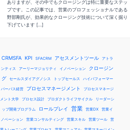
ありますが、その中でもクロージングは特に重要なステッ
プです。この記事では、営業のプロフェッショナルである
野部剛氏が、効果的なクロージング技術について深く掘り
下げています […]
CRMSFA
KPI
アセスメントツール
SFACRM
アトラ
クロージン
ンティス
アーリーマジョリティ
イノベーション
グ
セールスダイアグノシス
トップセールス
ハイパフォーマー
プロセスマネージメント
パーパス経営
プロセスマネージ
メント大学
プロセス設計
プロダクトライフサイクル
リーダーシ
営業
ロールプレイ
ップ開発プログラム
営業DX
営業イ
ノベーション
営業コンサルティング
営業スキル
営業ツール
営
業トレーニング
営業プロセス
営業マニュアル
営業マネージメン